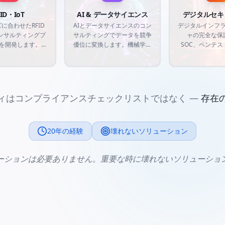
ID・IoT
AI & データサイエンス
デジタルセキ
に合わせたRFID
AIとデータサイエンスのコン
デジタルインフ
コンサルティングプ
サルティングでデータを競争
ャの完全な保護
を開発します。無
優位に変換します。機械学習
SOC、ペンテス
別からスマートセ
モデル、予測分析、インテリ
脅威インテリジ
まで、物理世界と
ジェント自動化を、市場の要
り、高度なサイ
界を接続するカス
求とビジネスニーズに合わせ
最も重要な資産
リューションを作
て開発します。
ィを確保し
します。
ィはコンプライアンスチェックリストではなく —
存在
20年の経験
壊れないソリューション
ーションは必要ありません。重要な時に壊れないソリューショ