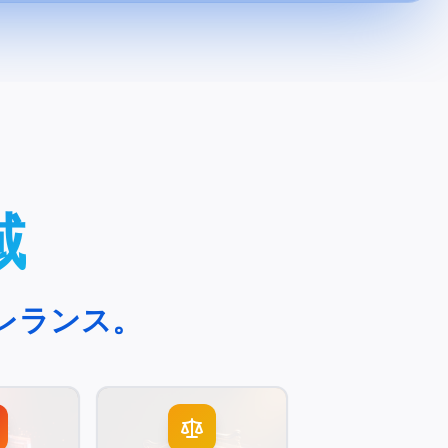
域
レランス。