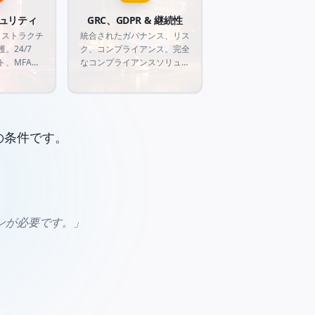
ュリティ
GRC、GDPR & 継続性
ラストラクチ
統合されたガバナンス、リス
。24/7
ク、コンプライアンス。完全
ト、MFA、
なコンプライアンスソリュー
ェンスによ
ション（GDPR、LGPD、ISO
バー脅威から
27001）、リスク管理、ビジ
のセキュリテ
ネス継続性により、規制リス
ます。
クから企業を保護します。
の条件です。
ンが必要です。」