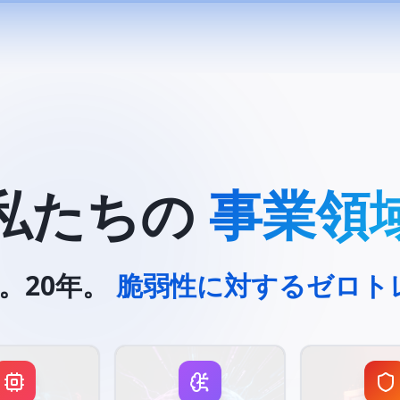
私たちの
事業領
。20年。
脆弱性に対するゼロト