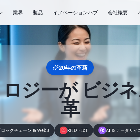
ン
業界
製品
イノベーションハブ
会社概要
20年の革新
ノロジーが
ビジネ
革
ブロックチェーン & Web3
RFID・IoT
AI & データサ