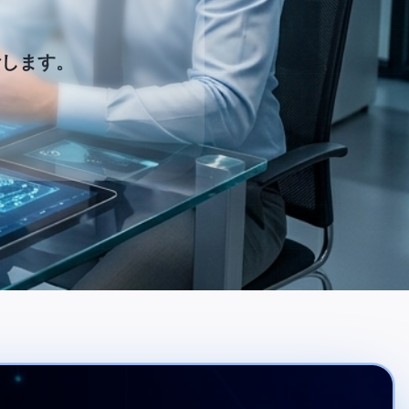
。
計します。