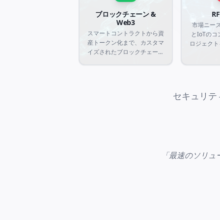
ブロックチェーン &
RF
Web3
市場ニーズ
スマートコントラクトから資
とIoTの
産トークン化まで、カスタマ
ロジェクト
イズされたブロックチェーン
線周波数識
ソリューションの戦略的コン
ンサー統合
サルティングと開発を提供し
デジタル世
ます。Web3環境での透明
タマイズソ
性、セキュリティ、運用効率
成
セキュリテ
を保証する分散型アプリケー
ションを作成します。
「最速のソリュ