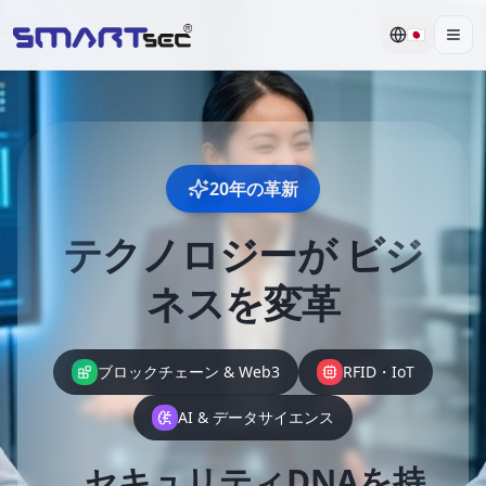
🇯🇵
Men
20年の革新
テクノロジーが
ビジ
ネスを変革
ブロックチェーン & Web3
RFID・IoT
AI & データサイエンス
セキュリティDNAを持