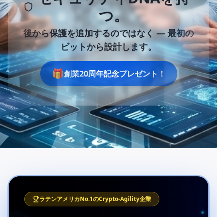
つ。
後から保護を追加するのではなく —
最初の
ビットから設計します。
🎁
創業20周年記念プレゼント！
ラテンアメリカNo.1のCrypto-Agility企業