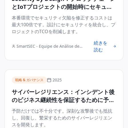
とIoTプロジェクトの開始時にセキュリ
ティを統合することでTCOを削減する理
本番環境でセキュリティ欠陥を修正するコストは
由
最大100倍です。設計にセキュリティを統合し、プ
ロジェクトのTCOを削減します。
続きを
SmartSEC - Equipe de Análise de
読む
Segurança Digital
2025
戦略 & ガバナンス
サイバーレジリエンス：インシデント後
のビジネス継続性を保証するために予防
を超えて
予防だけでは不十分です。深刻な攻撃後でも抵抗
し、回復し、繁栄するためのサイバーレジリエン
スを開発します。