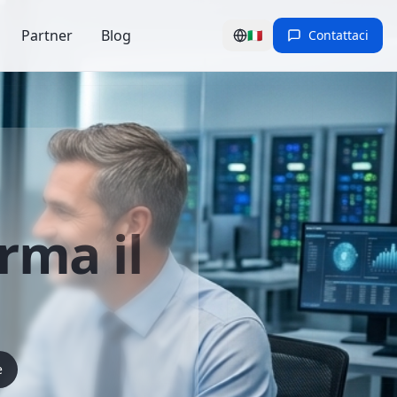
Partner
Blog
🇮🇹
Contattaci
rma il
e