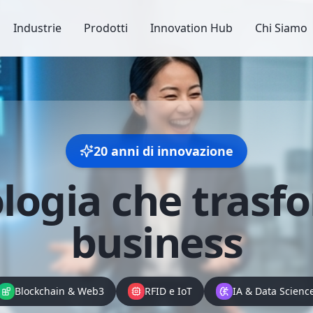
Industrie
Prodotti
Innovation Hub
Chi Siamo
20 anni di innovazione
logia che
trasfo
business
Blockchain & Web3
RFID e IoT
IA & Data Scienc