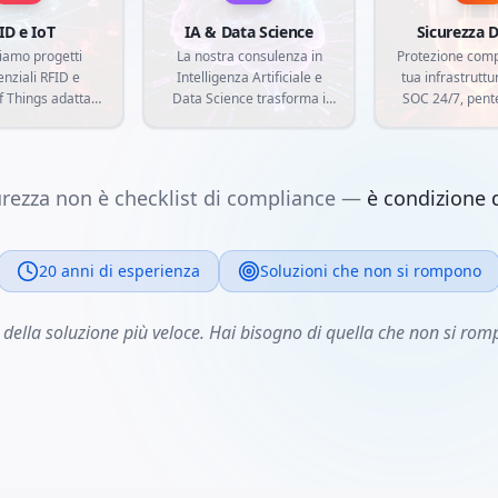
ID e IoT
IA & Data Science
Sicurezza D
iamo progetti
La nostra consulenza in
Protezione comp
nziali RFID e
Intelligenza Artificiale e
tua infrastruttur
f Things adattati
Data Science trasforma i
SOC 24/7, pent
igenze del tuo
tuoi dati in vantaggio
threat intelli
ercato.
competitivo. Sviluppiamo
garantire la si
entificazione a
modelli di machine
tuoi asset più cr
ofrequenza
learning, analisi predittive e
minacce info
urezza non è checklist di compliance —
è condizione d
azione di sensori
automazioni intelligenti su
avanzat
genti, creiamo
misura, allineati alle attuali
 personalizzate
esigenze del mercato e alle
egano il mondo
necessità specifiche della
20 anni di esperienza
Soluzioni che non si rompono
quello digitale,
tua azienda.
do tracciabilità,
della soluzione più veloce. Hai bisogno di quella che non si ro
e e raccolta dati
empo reale.