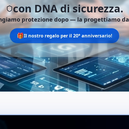
con DNA di sicurezza.
ngiamo protezione dopo —
la progettiamo dal
🎁
Il nostro regalo per il 20° anniversario!