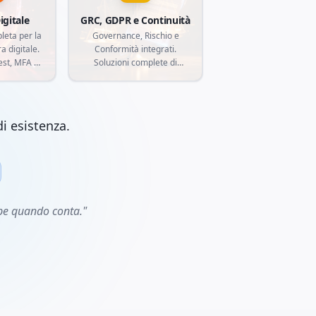
igitale
GRC, GDPR e Continuità
leta per la
Governance, Rischio e
a digitale.
Conformità integrati.
est, MFA e
Soluzioni complete di
gence per
compliance (GDPR, LGPD,
curezza dei
ISO 27001), gestione del
itici contro
rischio e continuità
rmatiche
aziendale per proteggere la
i esistenza.
e.
tua azienda da esposizioni
normative.
mpe quando conta."