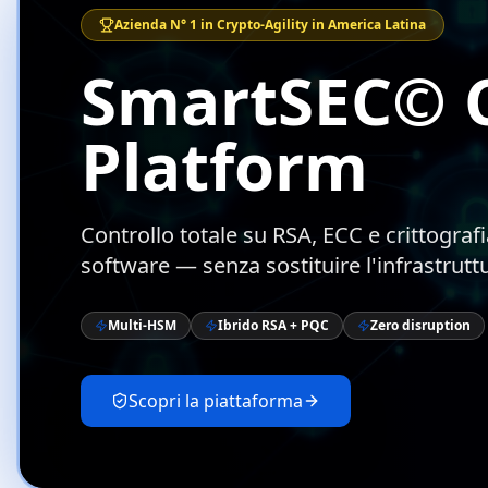
Azienda N° 1 in Crypto-Agility in America Latina
SmartSEC© C
Platform
Controllo totale su RSA, ECC e crittograf
software — senza sostituire l'infrastrutt
Multi-HSM
Ibrido RSA + PQC
Zero disruption
Scopri la piattaforma