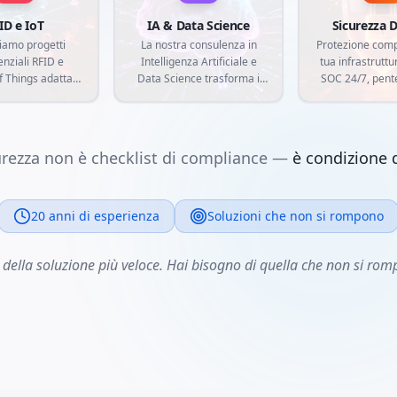
ID e IoT
IA & Data Science
Sicurezza D
iamo progetti
La nostra consulenza in
Protezione comp
nziali RFID e
Intelligenza Artificiale e
tua infrastruttur
f Things adattati
Data Science trasforma i
SOC 24/7, pent
igenze del tuo
tuoi dati in vantaggio
threat intelli
ercato.
competitivo. Sviluppiamo
garantire la si
entificazione a
modelli di machine
tuoi asset più cr
ofrequenza
learning, analisi predittive e
minacce info
urezza non è checklist di compliance —
è condizione d
azione di sensori
automazioni intelligenti su
avanzat
genti, creiamo
misura, allineati alle attuali
 personalizzate
esigenze del mercato e alle
egano il mondo
necessità specifiche della
20 anni di esperienza
Soluzioni che non si rompono
quello digitale,
tua azienda.
do tracciabilità,
della soluzione più veloce. Hai bisogno di quella che non si ro
e e raccolta dati
empo reale.