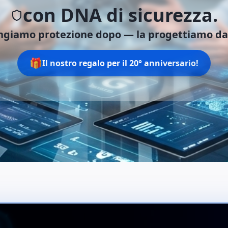
con DNA di sicurezza.
ngiamo protezione dopo —
la progettiamo dal
🎁
Il nostro regalo per il 20° anniversario!