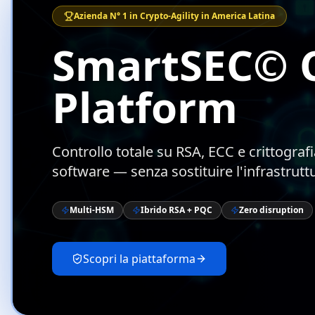
Azienda N° 1 in Crypto-Agility in America Latina
SmartSEC© C
Platform
Controllo totale su RSA, ECC e crittograf
software — senza sostituire l'infrastrutt
Multi-HSM
Ibrido RSA + PQC
Zero disruption
Scopri la piattaforma