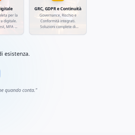
igitale
GRC, GDPR e Continuità
leta per la
Governance, Rischio e
a digitale.
Conformità integrati.
est, MFA e
Soluzioni complete di
gence per
compliance (GDPR, LGPD,
curezza dei
ISO 27001), gestione del
itici contro
rischio e continuità
rmatiche
aziendale per proteggere la
i esistenza.
e.
tua azienda da esposizioni
normative.
mpe quando conta."