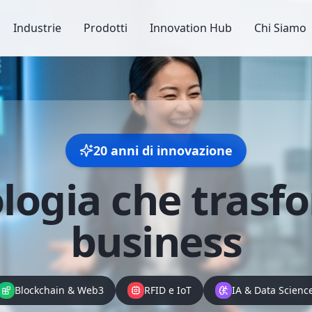
Industrie
Prodotti
Innovation Hub
Chi Siamo
20 anni di innovazione
logia che
trasfo
business
Blockchain & Web3
RFID e IoT
IA & Data Scienc