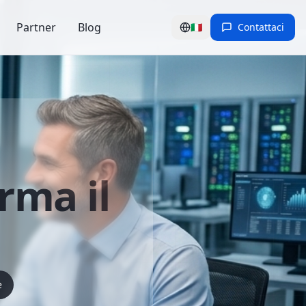
Partner
Blog
🇮🇹
Contattaci
rma il
e