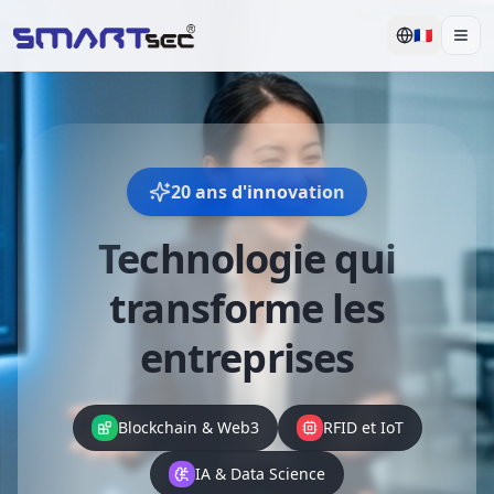
🇫🇷
Men
20 ans d'innovation
Technologie qui
transforme les
entreprises
Blockchain & Web3
RFID et IoT
IA & Data Science