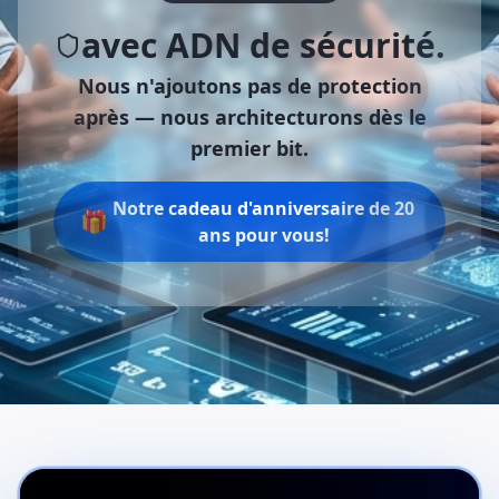
avec ADN de sécurité.
Nous n'ajoutons pas de protection
après —
nous architecturons dès le
premier bit.
Notre cadeau d'anniversaire de 20
🎁
ans pour vous!