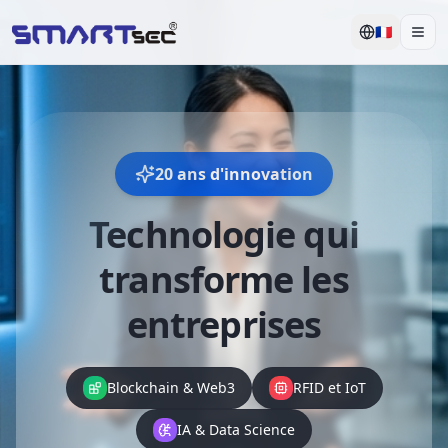
🇫🇷
Men
20 ans d'innovation
Technologie qui
transforme les
entreprises
Blockchain & Web3
RFID et IoT
IA & Data Science