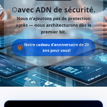
avec ADN de sécurité.
Nous n'ajoutons pas de protection
après —
nous architecturons dès le
premier bit.
Notre cadeau d'anniversaire de 20
🎁
ans pour vous!