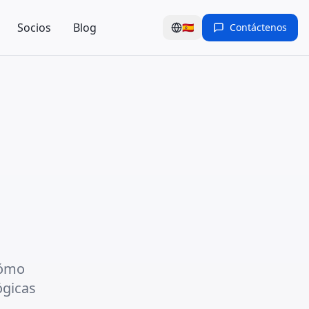
Socios
Blog
🇪🇸
Contáctenos
cómo
ógicas