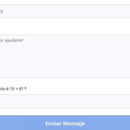
nto é
10
+
8
? *
Enviar Mensaje