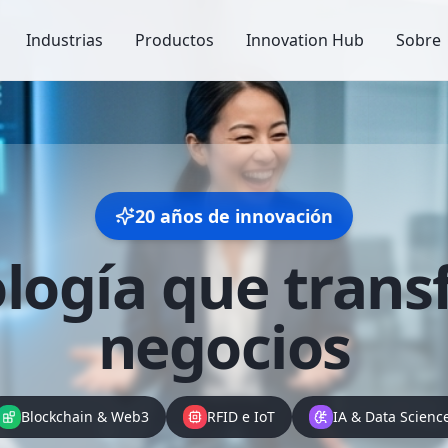
Industrias
Productos
Innovation Hub
Sobre
20 años de innovación
logía que
trans
negocios
Blockchain & Web3
RFID e IoT
IA & Data Scienc