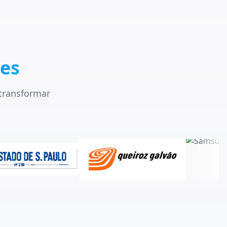
tes
 transformar