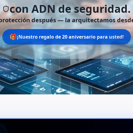
con ADN de seguridad.
protección después —
la arquitectamos desde
🎁
¡Nuestro regalo de 20 aniversario para usted!