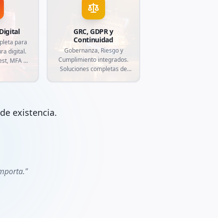
Digital
GRC, GDPR y
Continuidad
pleta para
Gobernanza, Riesgo y
ra digital.
Cumplimiento integrados.
est, MFA e
Soluciones completas de
e amenazas
compliance (GDPR, LGPD,
izar la
ISO 27001), gestión de
us activos
riesgos y continuidad del
 contra
negocio para proteger su
rnéticas
de existencia.
empresa de exposiciones
as.
regulatorias.
importa."