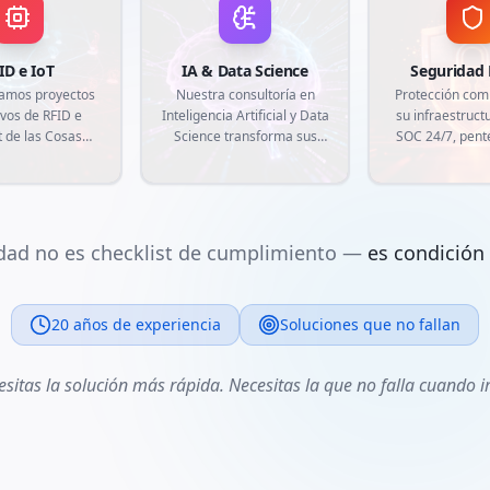
ID e IoT
IA & Data Science
Seguridad 
lamos proyectos
Nuestra consultoría en
Protección com
ivos de RFID e
Inteligencia Artificial y Data
su infraestructu
t de las Cosas
Science transforma sus
SOC 24/7, pent
tados a las
datos en ventaja
inteligencia d
idades de su
competitiva. Desarrollamos
para garant
do. Desde la
modelos de machine
seguridad de s
ficación por
learning, análisis
más críticos
uencia hasta la
predictivos y
amenazas cibe
dad no es checklist de cumplimiento —
es condición 
ión de sensores
automatizaciones
avanzad
entes, creamos
inteligentes a medida,
s personalizadas
alineados con las
ectan el mundo
20 años de experiencia
demandas actuales del
Soluciones que no fallan
con el digital,
mercado y las necesidades
do trazabilidad,
específicas de su negocio.
sitas la solución más rápida. Necesitas la que no falla cuando 
atización y
ión de datos en
mpo real.