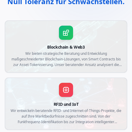
Null Toleranz für Schwachstellen.
Blockchain & Web3
Wir bieten strategische Beratung und Entwicklung
maßgeschneiderter Blockchain-Lösungen, von Smart Contracts bis
zur Asset-Tokenisierung. Unser beratender Ansatz analysiert die
spezifischen Anforderungen Ihres Unternehmens, um dezentrale
Anwendungen zu erstellen, die Transparenz, Sicherheit und
operative Effizienz im Web3-Kontext gewährleisten.
RFID und IoT
Wir entwickeln beratende RFID- und Internet-of-Things-Projekte, die
auf Ihre Marktbedürfnisse zugeschnitten sind. Von der
Funkfrequenz-Identifikation bis zur Integration intelligenter
Sensoren erstellen wir maßgeschneiderte Lösungen, die die