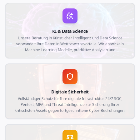
physische mit der digitalen Welt verbinden und Rückverfolgbarkeit,
Automatisierung und Echtzeit-Datenerfassung optimieren.
KI & Data Science
Unsere Beratung in Künstlicher Intelligenz und Data Science
verwandelt Ihre Daten in Wettbewerbsvorteile. Wir entwickeln
Machine-Learning-Modelle, prädiktive Analysen und
maßgeschneiderte intelligente Automatisierungen, die auf die
aktuellen Marktanforderungen und die spezifischen Bedürfnisse
Ihres Unternehmens abgestimmt sind.
Digitale Sicherheit
Vollständiger Schutz für Ihre digitale Infrastruktur. 24/7 SOC,
Pentest, MFA und Threat Intelligence zur Sicherung Ihrer
kritischsten Assets gegen fortgeschrittene Cyber-Bedrohungen.