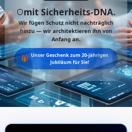
mit Sicherheits-DNA.
Wir fügen Schutz nicht nachträglich
hinzu —
wir architektieren ihn von
Anfang an.
Unser Geschenk zum 20-jährigen
🎁
Jubiläum für Sie!