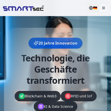
🇩🇪
Men
20 Jahre Innovation
Technologie, die
Geschäfte
transformiert
Blockchain & Web3
RFID und IoT
KI & Data Science