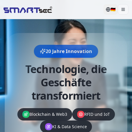
🇩🇪
Men
20 Jahre Innovation
Technologie, die
Geschäfte
transformiert
Blockchain & Web3
RFID und IoT
KI & Data Science