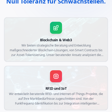
Null Toleranz für Schwachstellen.
Blockchain & Web3
Wir bieten strategische Beratung und Entwicklung
maßgeschneiderter Blockchain-Lösungen, von Smart Contracts bis
zur Asset-Tokenisierung. Unser beratender Ansatz analysiert die
spezifischen Anforderungen Ihres Unternehmens, um dezentrale
Anwendungen zu erstellen, die Transparenz, Sicherheit und
operative Effizienz im Web3-Kontext gewährleisten.
RFID und IoT
Wir entwickeln beratende RFID- und Internet-of-Things-Projekte, die
auf Ihre Marktbedürfnisse zugeschnitten sind. Von der
Funkfrequenz-Identifikation bis zur Integration intelligenter
Sensoren erstellen wir maßgeschneiderte Lösungen, die die