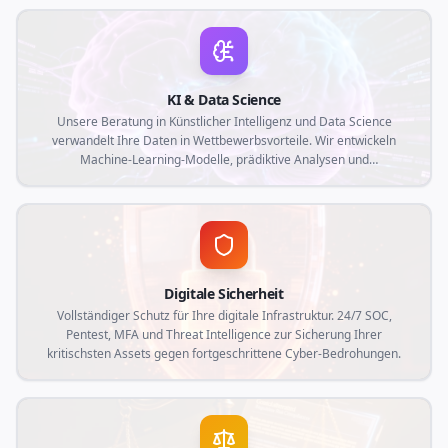
physische mit der digitalen Welt verbinden und Rückverfolgbarkeit,
Automatisierung und Echtzeit-Datenerfassung optimieren.
KI & Data Science
Unsere Beratung in Künstlicher Intelligenz und Data Science
verwandelt Ihre Daten in Wettbewerbsvorteile. Wir entwickeln
Machine-Learning-Modelle, prädiktive Analysen und
maßgeschneiderte intelligente Automatisierungen, die auf die
aktuellen Marktanforderungen und die spezifischen Bedürfnisse
Ihres Unternehmens abgestimmt sind.
Digitale Sicherheit
Vollständiger Schutz für Ihre digitale Infrastruktur. 24/7 SOC,
Pentest, MFA und Threat Intelligence zur Sicherung Ihrer
kritischsten Assets gegen fortgeschrittene Cyber-Bedrohungen.