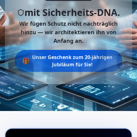
mit Sicherheits-DNA.
Wir fügen Schutz nicht nachträglich
hinzu —
wir architektieren ihn von
Anfang an.
Unser Geschenk zum 20-jährigen
🎁
Jubiläum für Sie!