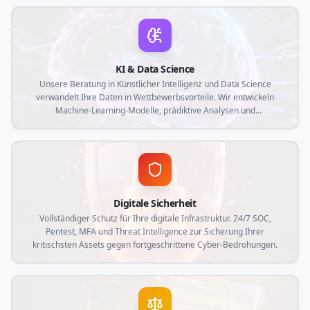
physische mit der digitalen Welt verbinden und Rückverfolgbarkeit,
Automatisierung und Echtzeit-Datenerfassung optimieren.
KI & Data Science
Unsere Beratung in Künstlicher Intelligenz und Data Science
verwandelt Ihre Daten in Wettbewerbsvorteile. Wir entwickeln
Machine-Learning-Modelle, prädiktive Analysen und
maßgeschneiderte intelligente Automatisierungen, die auf die
aktuellen Marktanforderungen und die spezifischen Bedürfnisse
Ihres Unternehmens abgestimmt sind.
Digitale Sicherheit
Vollständiger Schutz für Ihre digitale Infrastruktur. 24/7 SOC,
Pentest, MFA und Threat Intelligence zur Sicherung Ihrer
kritischsten Assets gegen fortgeschrittene Cyber-Bedrohungen.