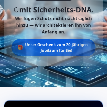
mit Sicherheits-DNA.
Wir fügen Schutz nicht nachträglich
hinzu —
wir architektieren ihn von
Anfang an.
Unser Geschenk zum 20-jährigen
🎁
Jubiläum für Sie!