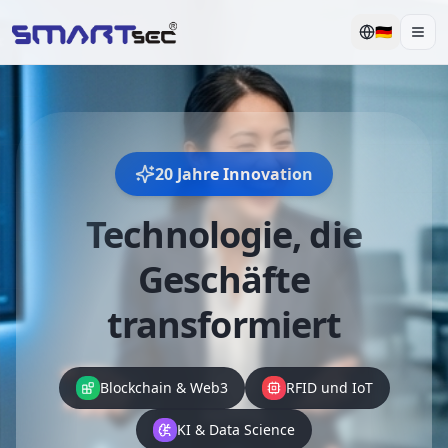
🇩🇪
Men
20 Jahre Innovation
Technologie, die
Geschäfte
transformiert
Blockchain & Web3
RFID und IoT
KI & Data Science