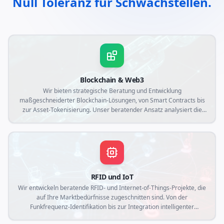
Null Toleranz für Schwachstellen.
Blockchain & Web3
Wir bieten strategische Beratung und Entwicklung
maßgeschneiderter Blockchain-Lösungen, von Smart Contracts bis
zur Asset-Tokenisierung. Unser beratender Ansatz analysiert die
spezifischen Anforderungen Ihres Unternehmens, um dezentrale
Anwendungen zu erstellen, die Transparenz, Sicherheit und
operative Effizienz im Web3-Kontext gewährleisten.
RFID und IoT
Wir entwickeln beratende RFID- und Internet-of-Things-Projekte, die
auf Ihre Marktbedürfnisse zugeschnitten sind. Von der
Funkfrequenz-Identifikation bis zur Integration intelligenter
Sensoren erstellen wir maßgeschneiderte Lösungen, die die