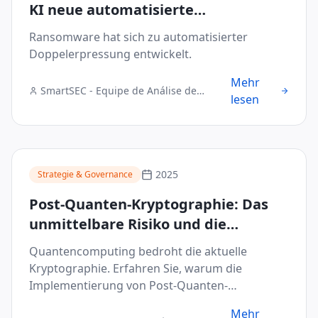
KI neue automatisierte
Erpressungstaktiken abmildern
Ransomware hat sich zu automatisierter
Doppelerpressung entwickelt.
Mehr
SmartSEC - Equipe de Análise de
lesen
Segurança Digital
2025
Strategie & Governance
Post-Quanten-Kryptographie: Das
unmittelbare Risiko und die
Dringlichkeit der Umsetzung
Quantencomputing bedroht die aktuelle
Kryptographie. Erfahren Sie, warum die
Implementierung von Post-Quanten-
Kryptographie dringend ist.
Mehr