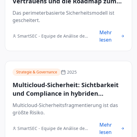
Vertrauens und die Roadmap zum
Schutz des hybriden Zugangs
Das perimeterbasierte Sicherheitsmodell ist
gescheitert.
Mehr
SmartSEC - Equipe de Análise de
lesen
Segurança Digital
2025
Strategie & Governance
Multicloud-Sicherheit: Sichtbarkeit
und Compliance in hybriden
Umgebungen vereinheitlichen
Multicloud-Sicherheitsfragmentierung ist das
größte Risiko.
Mehr
SmartSEC - Equipe de Análise de
lesen
Segurança Digital