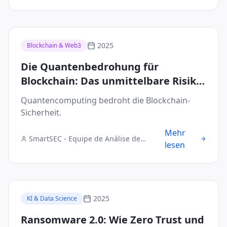
2025
Blockchain & Web3
Die Quantenbedrohung für
Blockchain: Das unmittelbare Risiko
und die Roadmap für Quantum-Safe-
Quantencomputing bedroht die Blockchain-
Kryptografie
Sicherheit.
Mehr
SmartSEC - Equipe de Análise de
lesen
Segurança Digital
2025
KI & Data Science
Ransomware 2.0: Wie Zero Trust und