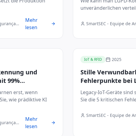
setzt die Produktion
Wie kann man LGPD-Kon
unveränderlichen vertei
Mehr
egurança
SmartSEC - Equipe de A
lesen
Digital
2025
IoT & RFID
rkennung und
Stille Verwundbark
mit 99%
Fehlerpunkte bei 
arnen erst, wenn
Legacy-IoT-Geräte sind 
Sie, wie prädiktive KI
Sie die 5 kritischen Feh
SmartSEC - Equipe de A
Mehr
Digital
egurança
lesen