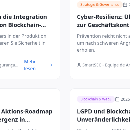
Strategie & Governance
 die Integration
Cyber-Resilienz: Ü
on Blockchain-
zur Geschäftskont
 reduziert
ers in der Produktion
Prävention reicht nicht 
eren Sie Sicherheit in
um nach schweren Angri
erholen.
Mehr
egurança
SmartSEC - Equipe de A
lesen
Digital
2025
Blockchain & Web3
ie Aktions-Roadmap
LGPD und Blockcha
ergenz in
Unveränderlichke
in B2B-Transaktio