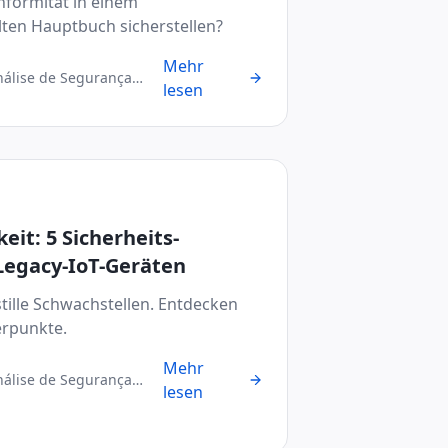
formität in einem
lten Hauptbuch sicherstellen?
Mehr
nálise de Segurança
lesen
eit: 5 Sicherheits-
Legacy-IoT-Geräten
stille Schwachstellen. Entdecken
lerpunkte.
Mehr
nálise de Segurança
lesen