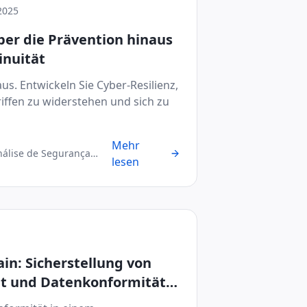
2025
ber die Prävention hinaus
inuität
aus. Entwickeln Sie Cyber-Resilienz,
ffen zu widerstehen und sich zu
Mehr
nálise de Segurança
lesen
in: Sicherstellung von
it und Datenkonformität
nen