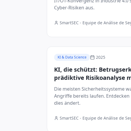
IT/OT-Konvergenz in Industrie 4.0 
Cyber-Risiken aus.
SmartSEC - Equipe de Análise de S
Digital
2025
KI & Data Science
KI, die schützt: Betrugse
prädiktive Risikoanalyse 
Genauigkeit
Die meisten Sicherheitssysteme w
Angriffe bereits laufen. Entdecken 
dies ändert.
SmartSEC - Equipe de Análise de S
Digital