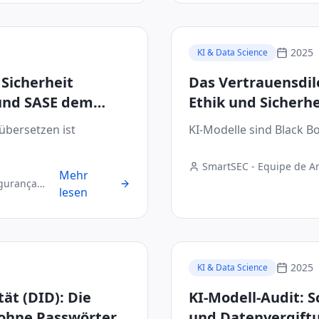
2025
KI & Data Science
 Sicherheit
Das Vertrauensdi
 und SASE dem
Ethik und Sicherhe
übersetzen ist
KI-Modelle sind Black B
SmartSEC - Equipe de A
Mehr
Digital
egurança
lesen
2025
KI & Data Science
tät (DID): Die
KI-Modell-Audit: 
ohne Passwörter
und Datenvergift