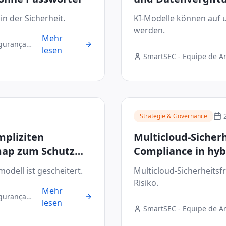
in der Sicherheit.
KI-Modelle können auf 
werden.
Mehr
egurança
lesen
SmartSEC - Equipe de A
Digital
Strategie & Governance
mpliziten
Multicloud-Sicherh
map zum Schutz
Compliance in h
vereinheitlichen
odell ist gescheitert.
Multicloud-Sicherheitsf
Risiko.
Mehr
egurança
lesen
SmartSEC - Equipe de A
Digital