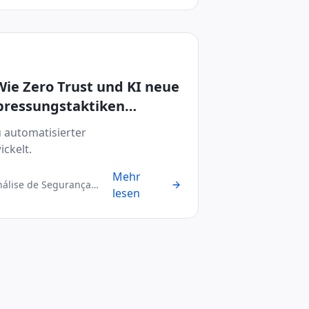
ie Zero Trust und KI neue
pressungstaktiken
 automatisierter
ckelt.
Mehr
nálise de Segurança
lesen