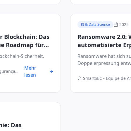
2025
KI & Data Science
 Blockchain: Das
Ransomware 2.0: W
die Roadmap für
automatisierte Er
ie
abmildern
ckchain-Sicherheit.
Ransomware hat sich zu
Doppelerpressung entwi
Mehr
egurança
lesen
SmartSEC - Equipe de A
Digital
ie: Das