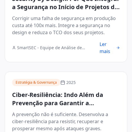
a Segurança no Início de Projetos de
Blockchain e IoT Reduz o TCO
Corrigir uma falha de segurança em produção
custa até 100x mais. Integre a segurança no
design e reduza o TCO dos seus projetos.
Ler
SmartSEC - Equipe de Análise de
mais
Segurança Digital
2025
Estratégia & Governança
Ciber-Resiliência: Indo Além da
Prevenção para Garantir a
Continuidade dos Negócios Após um
A prevenção não é suficiente. Desenvolva a
Incidente
ciber-resiliência para resistir, recuperar e
prosperar mesmo após ataques graves.