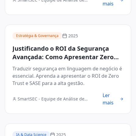
mais
Segurança Digital
2025
Estratégia & Governança
Justificando o ROI da Segurança
Avançada: Como Apresentar Zero
Trust e SASE ao Conselho
Traduzir segurança em linguagem de negócio é
Administrativo
essencial. Aprenda a apresentar o ROI de Zero
Trust e SASE para a alta gestão.
Ler
SmartSEC - Equipe de Análise de
mais
Segurança Digital
2025
IA & Data Science