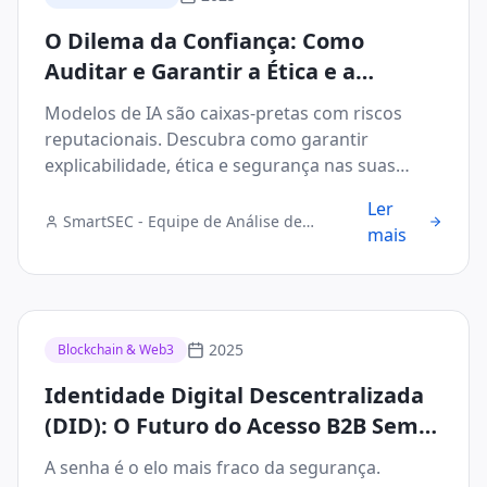
O Dilema da Confiança: Como
Auditar e Garantir a Ética e a
Segurança dos Modelos de IA no Seu
Modelos de IA são caixas-pretas com riscos
Negócio
reputacionais. Descubra como garantir
explicabilidade, ética e segurança nas suas
decisões de IA.
Ler
SmartSEC - Equipe de Análise de
mais
Segurança Digital
2025
Blockchain & Web3
Identidade Digital Descentralizada
(DID): O Futuro do Acesso B2B Sem
Senhas e Sem Falhas
A senha é o elo mais fraco da segurança.