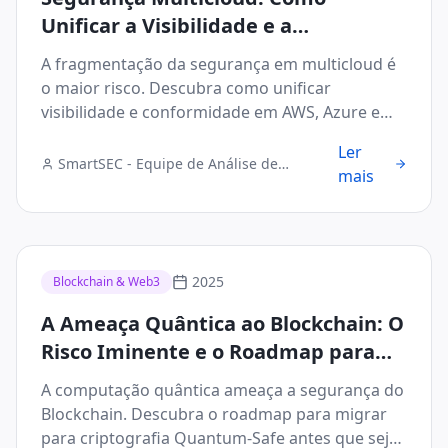
Unificar a Visibilidade e a
Conformidade em Ambientes
A fragmentação da segurança em multicloud é
Híbridos
o maior risco. Descubra como unificar
visibilidade e conformidade em AWS, Azure e
GCP.
Ler
SmartSEC - Equipe de Análise de
mais
Segurança Digital
2025
Blockchain & Web3
A Ameaça Quântica ao Blockchain: O
Risco Iminente e o Roadmap para
Criptografia Quantum-Safe
A computação quântica ameaça a segurança do
Blockchain. Descubra o roadmap para migrar
para criptografia Quantum-Safe antes que seja