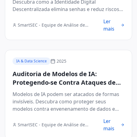
Descubra como a Identidade Digital
Descentralizada elimina senhas e reduz riscos
no B2B.
Ler
SmartSEC - Equipe de Análise de
mais
Segurança Digital
2025
IA & Data Science
Auditoria de Modelos de IA:
Protegendo-se Contra Ataques de
Evasão e Envenenamento de Dados
Modelos de IA podem ser atacados de formas
invisíveis. Descubra como proteger seus
modelos contra envenenamento de dados e
ataques de evasão.
Ler
SmartSEC - Equipe de Análise de
mais
Segurança Digital