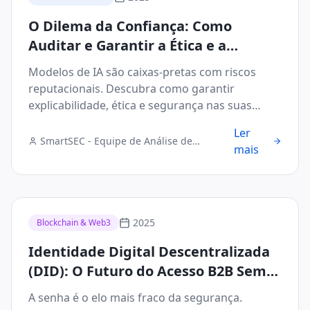
O Dilema da Confiança: Como
Auditar e Garantir a Ética e a
Segurança dos Modelos de IA no Seu
Modelos de IA são caixas-pretas com riscos
Negócio
reputacionais. Descubra como garantir
explicabilidade, ética e segurança nas suas
decisões de IA.
Ler
SmartSEC - Equipe de Análise de
mais
Segurança Digital
2025
Blockchain & Web3
Identidade Digital Descentralizada
(DID): O Futuro do Acesso B2B Sem
Senhas e Sem Falhas
A senha é o elo mais fraco da segurança.