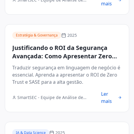
mais
Segurança Digital
2025
Estratégia & Governança
Justificando o ROI da Segurança
Avançada: Como Apresentar Zero
Trust e SASE ao Conselho
Traduzir segurança em linguagem de negócio é
Administrativo
essencial. Aprenda a apresentar o ROI de Zero
Trust e SASE para a alta gestão.
Ler
SmartSEC - Equipe de Análise de
mais
Segurança Digital
2025
IA & Data Science