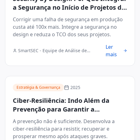
a Segurança no Início de Projetos de
Blockchain e IoT Reduz o TCO
Corrigir uma falha de segurança em produção
custa até 100x mais. Integre a segurança no
design e reduza o TCO dos seus projetos.
Ler
SmartSEC - Equipe de Análise de
mais
Segurança Digital
2025
Estratégia & Governança
Ciber-Resiliência: Indo Além da
Prevenção para Garantir a
Continuidade dos Negócios Após um
A prevenção não é suficiente. Desenvolva a
Incidente
ciber-resiliência para resistir, recuperar e
prosperar mesmo após ataques graves.