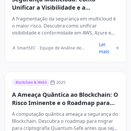
Unificar a Visibilidade e a
Conformidade em Ambientes
A fragmentação da segurança em multicloud é
Híbridos
o maior risco. Descubra como unificar
visibilidade e conformidade em AWS, Azure e
GCP.
Ler
SmartSEC - Equipe de Análise de
mais
Segurança Digital
2025
Blockchain & Web3
A Ameaça Quântica ao Blockchain: O
Risco Iminente e o Roadmap para
Criptografia Quantum-Safe
A computação quântica ameaça a segurança do
Blockchain. Descubra o roadmap para migrar
para criptografia Quantum-Safe antes que seja