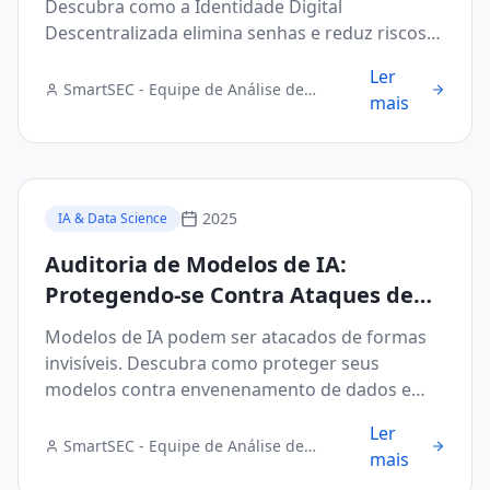
Descubra como a Identidade Digital
Descentralizada elimina senhas e reduz riscos
no B2B.
Ler
SmartSEC - Equipe de Análise de
mais
Segurança Digital
2025
IA & Data Science
Auditoria de Modelos de IA:
Protegendo-se Contra Ataques de
Evasão e Envenenamento de Dados
Modelos de IA podem ser atacados de formas
invisíveis. Descubra como proteger seus
modelos contra envenenamento de dados e
ataques de evasão.
Ler
SmartSEC - Equipe de Análise de
mais
Segurança Digital