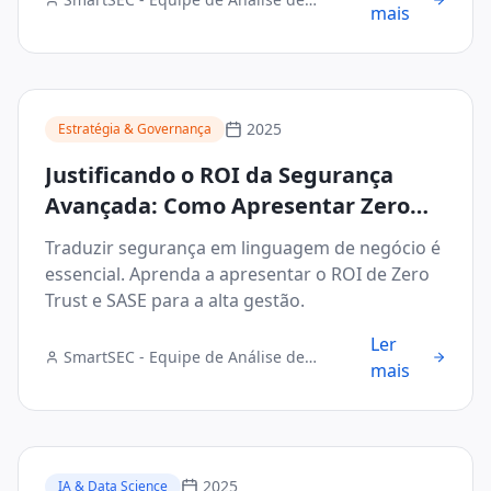
mais
Segurança Digital
2025
Estratégia & Governança
Justificando o ROI da Segurança
Avançada: Como Apresentar Zero
Trust e SASE ao Conselho
Traduzir segurança em linguagem de negócio é
Administrativo
essencial. Aprenda a apresentar o ROI de Zero
Trust e SASE para a alta gestão.
Ler
SmartSEC - Equipe de Análise de
mais
Segurança Digital
2025
IA & Data Science