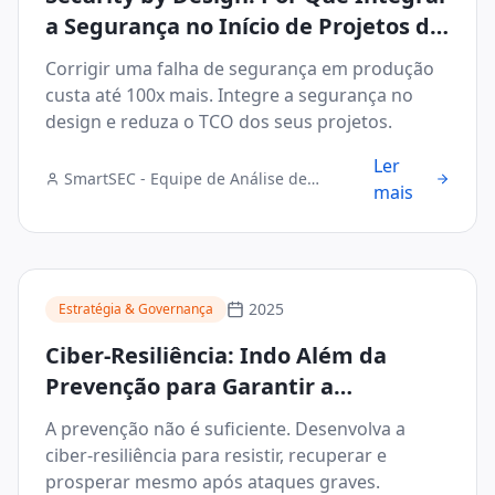
a Segurança no Início de Projetos de
Blockchain e IoT Reduz o TCO
Corrigir uma falha de segurança em produção
custa até 100x mais. Integre a segurança no
design e reduza o TCO dos seus projetos.
Ler
SmartSEC - Equipe de Análise de
mais
Segurança Digital
2025
Estratégia & Governança
Ciber-Resiliência: Indo Além da
Prevenção para Garantir a
Continuidade dos Negócios Após um
A prevenção não é suficiente. Desenvolva a
Incidente
ciber-resiliência para resistir, recuperar e
prosperar mesmo após ataques graves.