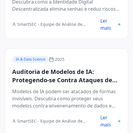
Descubra como a Identidade Digital
Descentralizada elimina senhas e reduz riscos
no B2B.
Ler
SmartSEC - Equipe de Análise de
mais
Segurança Digital
2025
IA & Data Science
Auditoria de Modelos de IA:
Protegendo-se Contra Ataques de
Evasão e Envenenamento de Dados
Modelos de IA podem ser atacados de formas
invisíveis. Descubra como proteger seus
modelos contra envenenamento de dados e
ataques de evasão.
Ler
SmartSEC - Equipe de Análise de
mais
Segurança Digital