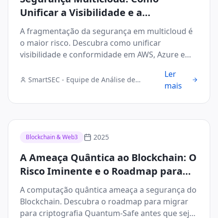
Unificar a Visibilidade e a
Conformidade em Ambientes
A fragmentação da segurança em multicloud é
Híbridos
o maior risco. Descubra como unificar
visibilidade e conformidade em AWS, Azure e
GCP.
Ler
SmartSEC - Equipe de Análise de
mais
Segurança Digital
2025
Blockchain & Web3
A Ameaça Quântica ao Blockchain: O
Risco Iminente e o Roadmap para
Criptografia Quantum-Safe
A computação quântica ameaça a segurança do
Blockchain. Descubra o roadmap para migrar
para criptografia Quantum-Safe antes que seja