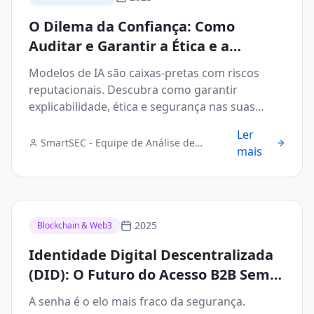
O Dilema da Confiança: Como
Auditar e Garantir a Ética e a
Segurança dos Modelos de IA no Seu
Modelos de IA são caixas-pretas com riscos
Negócio
reputacionais. Descubra como garantir
explicabilidade, ética e segurança nas suas
decisões de IA.
Ler
SmartSEC - Equipe de Análise de
mais
Segurança Digital
2025
Blockchain & Web3
Identidade Digital Descentralizada
(DID): O Futuro do Acesso B2B Sem
Senhas e Sem Falhas
A senha é o elo mais fraco da segurança.