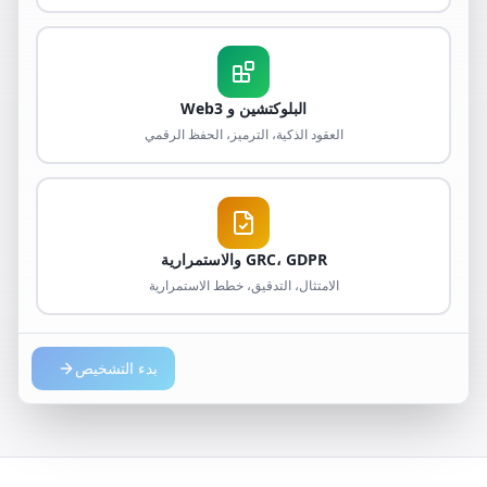
البلوكتشين و Web3
العقود الذكية، الترميز، الحفظ الرقمي
GRC، GDPR والاستمرارية
الامتثال، التدقيق، خطط الاستمرارية
بدء التشخيص