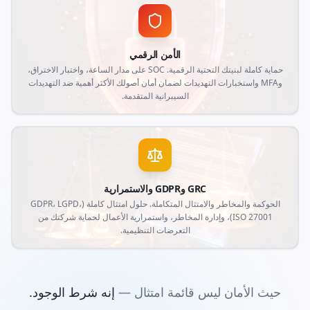
الأمن الرقمي
حماية كاملة لبنيتك التحتية الرقمية. SOC على مدار الساعة، واختبار الاختراق،
وMFA واستخبارات التهديدات لضمان أمان أصولك الأكثر أهمية ضد التهديدات
السيبرانية المتقدمة.
GRC وGDPR والاستمرارية
الحوكمة والمخاطر والامتثال المتكاملة. حلول امتثال كاملة (GDPR، LGPD،
ISO 27001)، وإدارة المخاطر، واستمرارية الأعمال لحماية شركتك من
التعرضات التنظيمية.
حيث الأمان ليس قائمة امتثال —
إنه شرط الوجود.