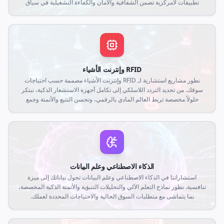
تطبيقات لامركزية تضمن الشفافية والأمان والكفاءة التشغيلية في سياق
Web3.
RFID وإنترنت الأشياء
نطور مشاريع استشارية لـ RFID وإنترنت الأشياء مصممة حسب احتياجات
سوقك. من تحديد التردد اللاسلكي إلى تكامل أجهزة الاستشعار الذكية، نبتكر
حلولاً مخصصة تربط العالم المادي بالرقمي، وتحسن التتبع والأتمتة وجمع
البيانات في الوقت الفعلي.
الذكاء الاصطناعي وعلم البيانات
استشاراتنا في الذكاء الاصطناعي وعلم البيانات تحول بياناتك إلى ميزة
تنافسية. نطور نماذج التعلم الآلي والتحليلات التنبؤية والأتمتة الذكية المخصصة،
بما يتماشى مع متطلبات السوق الحالية والاحتياجات المحددة لعملك.