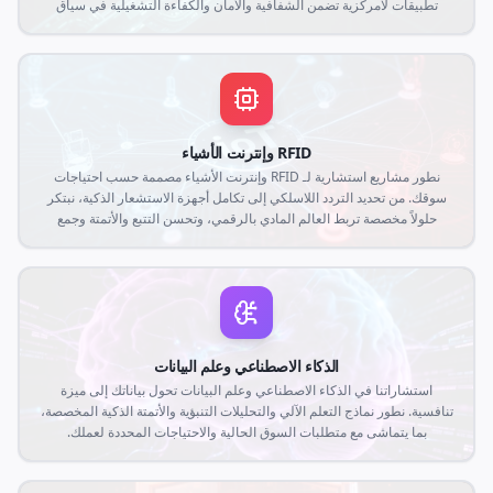
تطبيقات لامركزية تضمن الشفافية والأمان والكفاءة التشغيلية في سياق
Web3.
RFID وإنترنت الأشياء
نطور مشاريع استشارية لـ RFID وإنترنت الأشياء مصممة حسب احتياجات
سوقك. من تحديد التردد اللاسلكي إلى تكامل أجهزة الاستشعار الذكية، نبتكر
حلولاً مخصصة تربط العالم المادي بالرقمي، وتحسن التتبع والأتمتة وجمع
البيانات في الوقت الفعلي.
الذكاء الاصطناعي وعلم البيانات
استشاراتنا في الذكاء الاصطناعي وعلم البيانات تحول بياناتك إلى ميزة
تنافسية. نطور نماذج التعلم الآلي والتحليلات التنبؤية والأتمتة الذكية المخصصة،
بما يتماشى مع متطلبات السوق الحالية والاحتياجات المحددة لعملك.