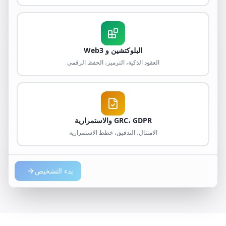
البلوكتشين و Web3
العقود الذكية، الترميز، الحفظ الرقمي
GRC، GDPR والاستمرارية
الامتثال، التدقيق، خطط الاستمرارية
بدء التشخيص