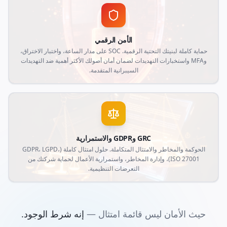
الأمن الرقمي
حماية كاملة لبنيتك التحتية الرقمية. SOC على مدار الساعة، واختبار الاختراق،
وMFA واستخبارات التهديدات لضمان أمان أصولك الأكثر أهمية ضد التهديدات
السيبرانية المتقدمة.
GRC وGDPR والاستمرارية
الحوكمة والمخاطر والامتثال المتكاملة. حلول امتثال كاملة (GDPR، LGPD،
ISO 27001)، وإدارة المخاطر، واستمرارية الأعمال لحماية شركتك من
التعرضات التنظيمية.
حيث الأمان ليس قائمة امتثال —
إنه شرط الوجود.