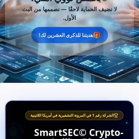
لا نضيف الحماية لاحقًا —
نصممها من البت
الأول.
🎁
هديتنا للذكرى العشرين لك!
الشركة رقم 1 في المرونة التشفيرية في أمريكا اللاتينية
SmartSEC© Crypto-